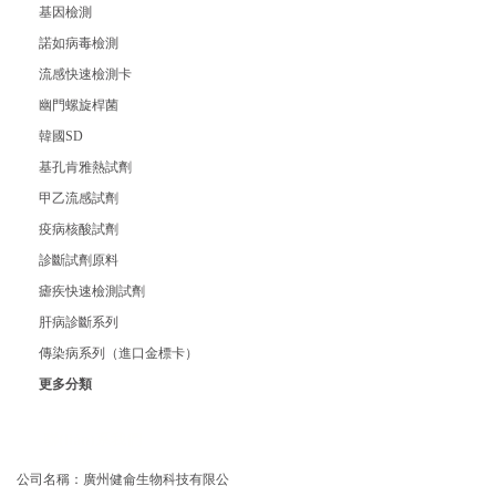
基因檢測
諾如病毒檢測
流感快速檢測卡
幽門螺旋桿菌
韓國SD
基孔肯雅熱試劑
甲乙流感試劑
疫病核酸試劑
診斷試劑原料
瘧疾快速檢測試劑
肝病診斷系列
傳染病系列（進口金標卡）
更多分類
聯(lián)系我們
公司名稱：廣州健侖生物科技有限公