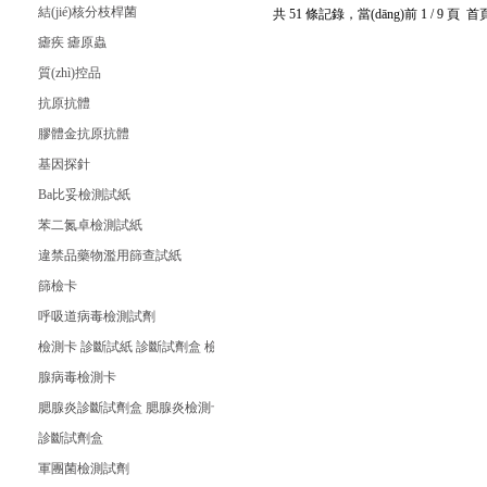
結(jié)核分枝桿菌
共 51 條記錄，當(dāng)前 1 / 9 頁
瘧疾 瘧原蟲
質(zhì)控品
抗原抗體
膠體金抗原抗體
基因探針
Ba比妥檢測試紙
苯二氮卓檢測試紙
違禁品藥物濫用篩查試紙
篩檢卡
呼吸道病毒檢測試劑
檢測卡 診斷試紙 診斷試劑盒 檢測試紙 檢測試劑條
腺病毒檢測卡
腮腺炎診斷試劑盒 腮腺炎檢測卡 腮腺炎檢測試紙
診斷試劑盒
軍團菌檢測試劑