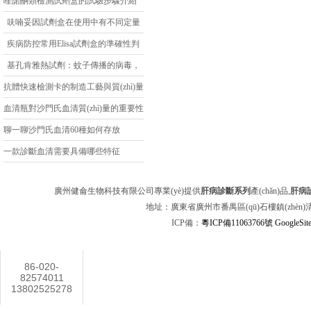
盒說明書
喹諾酮類檢測試劑盒的試驗步驟介紹
呋喃妥因試劑盒在使用中有不同定量
分析
疾病防控常用Elisa試劑盒的準確性判
別
基孔肯雅熱試劑：蚊子傳播的病毒，
它來 “宣判”
抗體快速檢測卡的制造工藝與質(zhì)量
控制
血清瓶對沙門氏血清質(zhì)量的重要性
分析
聊一聊沙門氏血清60種如何存放
一款診斷血清需要具備哪些特征
廣州健侖生物科技有限公司專業(yè)提供
肝病診斷系列
產(chǎn)品,
肝病
地址：廣東省廣州市番禺區(qū)石樓鎮(zhèn)清華科
ICP備：
粵ICP備11063766號
GoogleSit
聯(lián)系方式
86-020-
82574011
13802525278