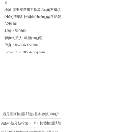
司
地址:廣東省廣州市番禺區(qū)石樓鎮
(zhèn)清華科技園創(chuàng)啟路63號
A2棟101
郵編：510660
聯(lián)系人: 歐經(jīng)理
傳真：86-020-32206070
E-mail:
712628584@qq.com
相關(guān)文章
西尼羅河檢測試劑的基本參數(shù)介
紹
結(jié)核分枝桿菌（TB）抗體檢測試劑