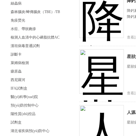
降鈣
絲蟲病
降鈣
森林腦炎/蜱傳腦炎（TBE）/TBE Virus IgG試劑盒
降鈣
免疫熒光
水痘、帶狀皰疹
檢測人血清中的心磷脂抗體ACA（臨床）
查看
漢坦病毒普通試劑
診斷卡
星狀
萊姆病檢測
星狀
瘧原蟲
西尼羅河
IFA試劑盒
查看
醫(yī)科學(xué)院
預(yù)防控制中心
人源
陽性質(zhì)控品
試劑盒
星狀
湖北省疾病預(yù)防中心