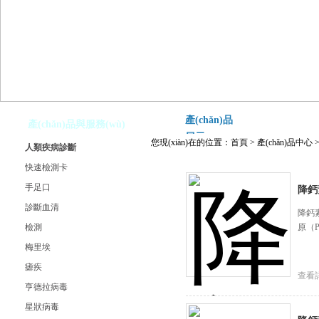
產(chǎn)品
產(chǎn)品與服務(wù)
展示
您現(xiàn)在的位置：
首頁
>
產(chǎn)品中心
人類疾病診斷
快速檢測卡
手足口
降鈣
診斷血清
降鈣
檢測
原（
梅里埃
瘧疾
查看
亨德拉病毒
星狀病毒