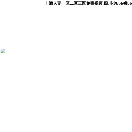
丰满人妻一区二区三区免费视频,四川少bbb搡b
首 頁
關(guān)于我們
產(chǎn)品中心