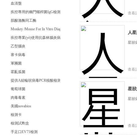
血清盤
疾控專用的幽門螺桿菌IgG檢測試劑
查看
肌酸激酶同工酶
Monkey /Mouse For In Vitro Diagnostic
人星
疾控專業(yè)使用抗森林腦炎病毒抗體IgM試劑盒
星狀
乙型腦炎
寨卡病毒
軍團菌
查看
霍亂弧菌
提供A組輪狀病毒PCR核酸檢測試劑盒
星狀
葡萄球菌
肉毒毒素
星狀
美國novabios
檢測卡
檢測試劑盒
查看
手足口EV71檢測