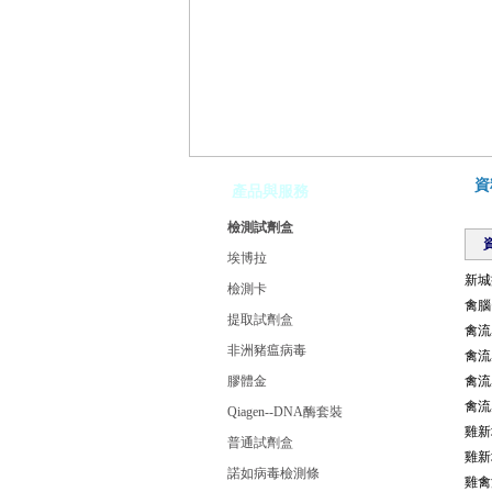
資
產品與服務
檢測試劑盒
埃博拉
新城
檢測卡
禽腦
提取試劑盒
禽流
非洲豬瘟病毒
禽流
膠體金
禽流
禽流
Qiagen--DNA酶套裝
雞新
普通試劑盒
雞新
諾如病毒檢測條
雞禽