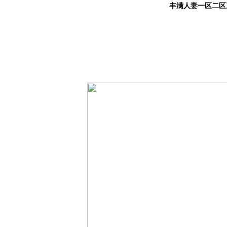
丰满人妻一区二区三
首 頁
關于我們