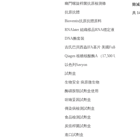
幽門螺旋桿菌抗原檢測條
雞減
抗原抗體
共 
Bioventix抗原抗體原料
RNAlater 組織樣品RNA穩定液
DNA酶套裝
吉氏巴貝西蟲IFA基片 美國Fuller
Qiagen 核糖核酸酶A （17,500 U）
以色列Savyon
試劑盒
生物安全 病原微生物
酶磺胺類試劑盒使用
呋喃妥因試劑盒
傳染病檢測試劑盒
食品檢測試劑盒
炭疽桿菌試劑盒
進口試劑盒