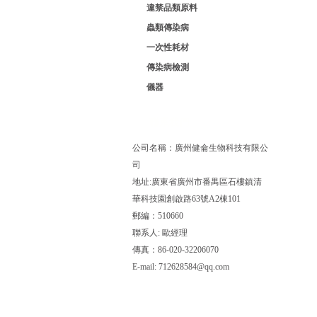
違禁品類原料
蟲類傳染病
一次性耗材
傳染病檢測
儀器
聯系我們
公司名稱：廣州健侖生物科技有限公
司
地址:廣東省廣州市番禺區石樓鎮清
華科技園創啟路63號A2棟101
郵編：510660
聯系人: 歐經理
傳真：86-020-32206070
E-mail:
712628584@qq.com