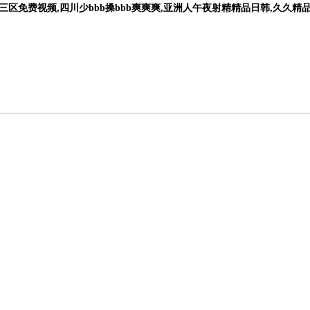
区免费视频,四川少bbb搡bbb爽爽爽,亚洲人午夜射精精品日韩,久久精
產品中心
新聞咨詢
技術文章