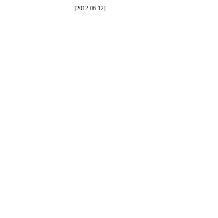
[
2012-06-12
]