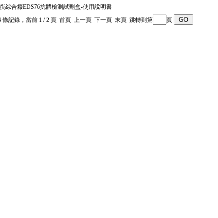
蛋綜合癥EDS76抗體檢測試劑盒-使用說明書
14 條記錄，當前 1 / 2 頁 首頁 上一頁
下一頁
末頁
跳轉到第
頁