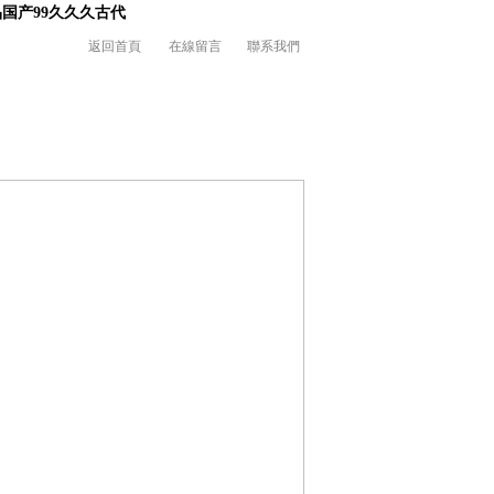
品国产99久久久古代
返回首頁
在線留言
聯系我們
使用說明書
聯系我們