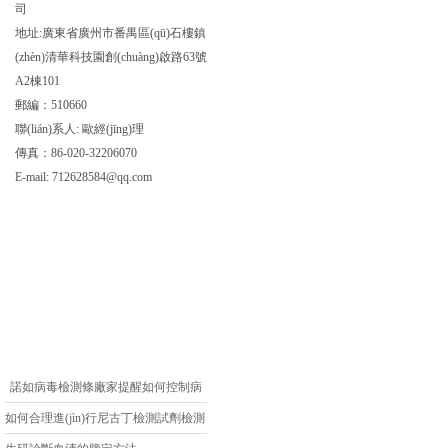
司
地址:廣東省廣州市番禺區(qū)石樓鎮
(zhèn)清華科技園創(chuàng)啟路63號
A2棟101
郵編：510660
聯(lián)系人: 歐經(jīng)理
傳真：86-020-32206070
E-mail:
712628584@qq.com
相關(guān)文章
諾如病毒檢測條廠家提醒如何控制病
毒
如何合理進(jìn)行尼古丁檢測試劑檢測