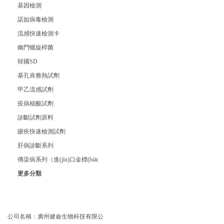
基因檢測
諾如病毒檢測
流感快速檢測卡
幽門螺旋桿菌
韓國SD
基孔肯雅熱試劑
甲乙流感試劑
疫病核酸試劑
診斷試劑原料
瘧疾快速檢測試劑
肝病診斷系列
傳染病系列（進(jìn)口金標(biāo)卡）
更多分類
聯(lián)系我們
公司名稱：廣州健侖生物科技有限公