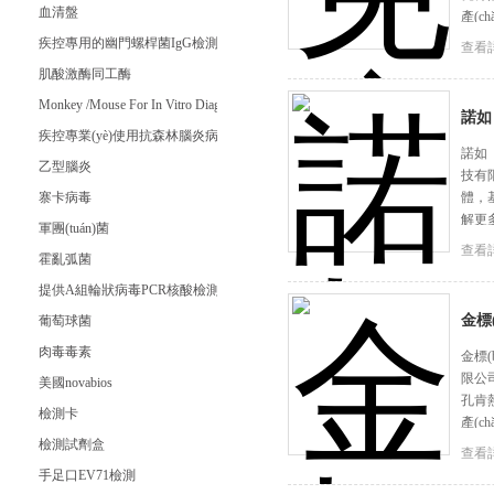
血清盤
產(c
疾控專用的幽門螺桿菌IgG檢測試劑
查看詳
肌酸激酶同工酶
Monkey /Mouse For In Vitro Diagnostic
諾如
疾控專業(yè)使用抗森林腦炎病毒抗體IgM試劑盒
諾如（
乙型腦炎
技有
寨卡病毒
體，
解更多
軍團(tuán)菌
查看詳
霍亂弧菌
提供A組輪狀病毒PCR核酸檢測試劑盒
金標
葡萄球菌
肉毒毒素
金標(
限公
美國novabios
孔肯
檢測卡
產(c
檢測試劑盒
查看詳
手足口EV71檢測