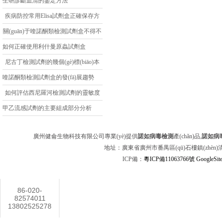
生研診斷血清的鑒定方法
疾病防控常用Elisa試劑盒正確保存方
法是什么
關(guān)于喹諾酮類檢測試劑盒不得不
了解的知識
如何正確使用利什曼原蟲試劑盒
尼古丁檢測試劑的幾個(gè)標(biāo)本
要求
喹諾酮類檢測試劑盒的發(fā)展趨勢
如何評估西尼羅河檢測試劑的靈敏度
和特異性？
甲乙流感試劑的主要組成部分分析
廣州健侖生物科技有限公司專業(yè)提供
諾如病毒檢測
產(chǎn)品,
諾如病
地址：廣東省廣州市番禺區(qū)石樓鎮(zhèn)清華科
ICP備：
粵ICP備11063766號
GoogleSit
聯(lián)系方式
86-020-
82574011
13802525278