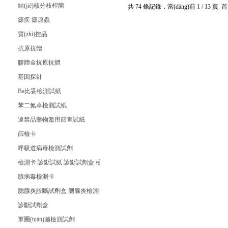
結(jié)核分枝桿菌
共 74 條記錄，當(dāng)前 1 / 13 
瘧疾 瘧原蟲
質(zhì)控品
抗原抗體
膠體金抗原抗體
基因探針
Ba比妥檢測試紙
苯二氮卓檢測試紙
違禁品藥物濫用篩查試紙
篩檢卡
呼吸道病毒檢測試劑
檢測卡 診斷試紙 診斷試劑盒 檢測試紙 檢測試劑條
腺病毒檢測卡
腮腺炎診斷試劑盒 腮腺炎檢測卡 腮腺炎檢測試紙
診斷試劑盒
軍團(tuán)菌檢測試劑