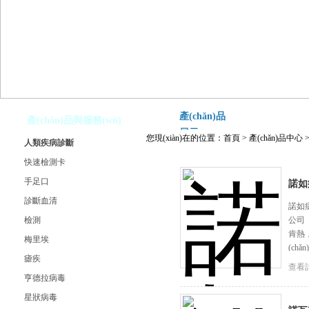
產(chǎn)品
產(chǎn)品與服務(wù)
展示
您現(xiàn)在的位置：
首頁
>
產(chǎn)品中心
人類疾病診斷
快速檢測卡
手足口
諾如
診斷血清
諾如病
檢測
公司
肯熱
梅里埃
(ch
瘧疾
查看詳
亨德拉病毒
星狀病毒