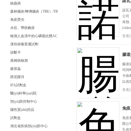
諾瓦
絲蟲病
諾瓦克
森林腦炎/蜱傳腦炎（TBE）/TBE Virus IgG試劑盒
公司
免疫熒光
肯熱
水痘、帶狀皰疹
(ch
檢測人血清中的心磷脂抗體ACA（臨床）
查看詳
漢坦病毒普通試劑
診斷卡
腸道
萊姆病檢測
腸道病
瘧原蟲
司同
卡病
西尼羅河
以咨
IFA試劑盒
查看詳
醫(yī)科學(xué)院
預(yù)防控制中心
免疫
陽性質(zhì)控品
試劑盒
免疫層
限公
湖北省疾病預(yù)防中心
孔肯