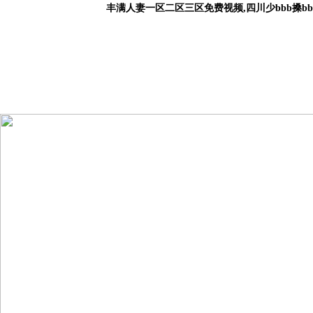
丰满人妻一区二区三区免费视频,四川少bbb搡b
首 頁
關(guān)于我們
產(chǎn)品中心