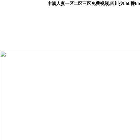
丰满人妻一区二区三区免费视频,四川少bbb搡b
首 頁
關于我們
產品中心