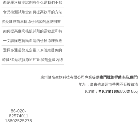
法有哪些？
西尼羅河檢測試劑有什么是我們不知
道的
食品檢測試劑盒如何提高效率的方法
應運而生
肺炎鏈球菌尿抗原檢測試劑盒說明書
如何提高疫病核酸試劑的靈敏度和特
異性
一文讀懂志賀氏血清的檢驗原理與應
用
選擇多通道熒光定量PCR儀應避免的
兩個誤區
韓國SD結核抗原MPT64試劑盒國內總
代
廣州健侖生物科技有限公司專業提供
幽門螺旋桿菌
產品,
幽門
地址：廣東省廣州市番禺區石樓鎮清華科技
ICP備：
粵ICP備11063766號
Goog
聯系方式
86-020-
82574011
13802525278
在線客服