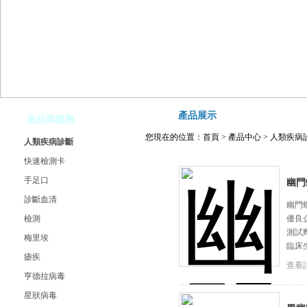
產品展示
產品與服務
您現在的位置：
首頁
>
產品中心
>
人類疾病
人類疾病診斷
快速檢測卡
手足口
幽門
診斷血清
幽門
檢測
優良
測試
梅里埃
臨床
瘧疾
查看
亨德拉病毒
星狀病毒