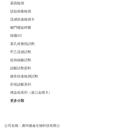
基因檢測
諾如病毒檢測
流感快速檢測卡
幽門螺旋桿菌
韓國SD
基孔肯雅熱試劑
甲乙流感試劑
疫病核酸試劑
診斷試劑原料
瘧疾快速檢測試劑
肝病診斷系列
傳染病系列（進口金標卡）
更多分類
聯系我們
公司名稱：廣州健侖生物科技有限公