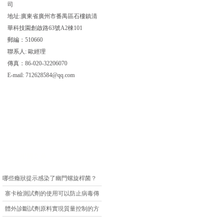
司
地址:廣東省廣州市番禺區石樓鎮清
華科技園創啟路63號A2棟101
郵編：510660
聯系人: 歐經理
傳真：86-020-32206070
E-mail:
712628584@qq.com
相關文章
哪些癥狀提示感染了幽門螺旋桿菌？
寨卡檢測試劑的使用可以防止病毒傳
播
體外診斷試劑原料實現質量控制的方