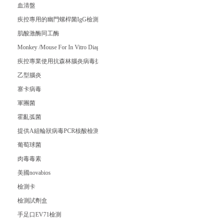
血清盤
疾控專用的幽門螺桿菌IgG檢測試劑
肌酸激酶同工酶
Monkey /Mouse For In Vitro Diagnostic
疾控專業使用抗森林腦炎病毒抗體IgM試劑盒
乙型腦炎
寨卡病毒
軍團菌
霍亂弧菌
提供A組輪狀病毒PCR核酸檢測試劑盒
葡萄球菌
肉毒毒素
美國novabios
檢測卡
檢測試劑盒
手足口EV71檢測