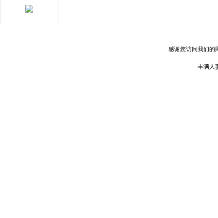
用心服務 成就你我
感谢您访问我们的
丰满人