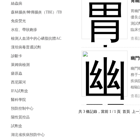
胃幽
絲蟲病
胃幽
森林腦炎/蜱傳腦炎（TBE）/TBE Virus IgG試劑盒
優良
免疫熒光
測試
水痘、帶狀皰疹
臨床
檢測人血清中的心磷脂抗體ACA（臨床）
查看
漢坦病毒普通試劑
診斷卡
幽門
萊姆病檢測
幽門
瘧原蟲
務于
疾病
西尼羅河
檢驗
IFA試劑盒
查看
醫科學院
預防控制中心
共 3 條記錄，當前 1 / 1 頁 首頁
陽性質控品
試劑盒
湖北省疾病預防中心