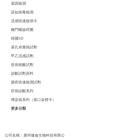
基因檢測
諾如病毒檢測
流感快速檢測卡
幽門螺旋桿菌
韓國SD
基孔肯雅熱試劑
甲乙流感試劑
疫病核酸試劑
診斷試劑原料
瘧疾快速檢測試劑
肝病診斷系列
傳染病系列（進口金標卡）
更多分類
聯系我們
公司名稱：廣州健侖生物科技有限公