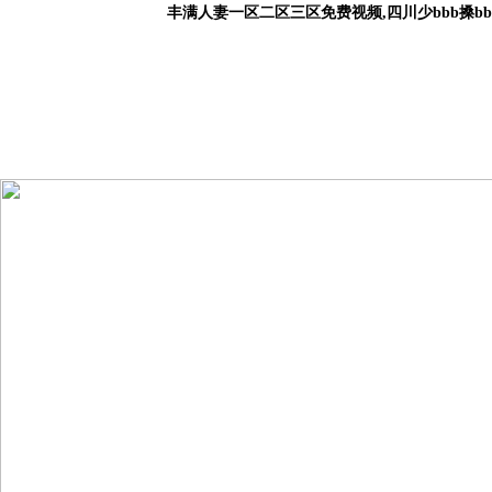
丰满人妻一区二区三区免费视频,四川少bbb搡b
首 頁
關于我們
產品中心