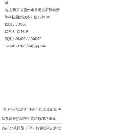
司
地址:廣東省廣州市番禺區石樓鎮清
華科技園創啟路63號A2棟101
郵編：510660
聯系人: 歐經理
傳真：86-020-32206070
E-mail:
712628584@qq.com
相關文章
寨卡檢測試劑的使用可以防止病毒傳
播
基孔肯雅熱試劑的實驗原理及組成
結核分枝桿菌（TB）抗體檢測試劑盒