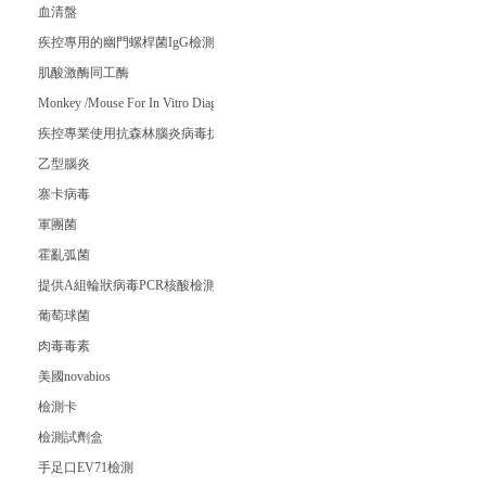
血清盤
疾控專用的幽門螺桿菌IgG檢測試劑
肌酸激酶同工酶
Monkey /Mouse For In Vitro Diagnostic
疾控專業使用抗森林腦炎病毒抗體IgM試劑盒
乙型腦炎
寨卡病毒
軍團菌
霍亂弧菌
提供A組輪狀病毒PCR核酸檢測試劑盒
葡萄球菌
肉毒毒素
美國novabios
檢測卡
檢測試劑盒
手足口EV71檢測