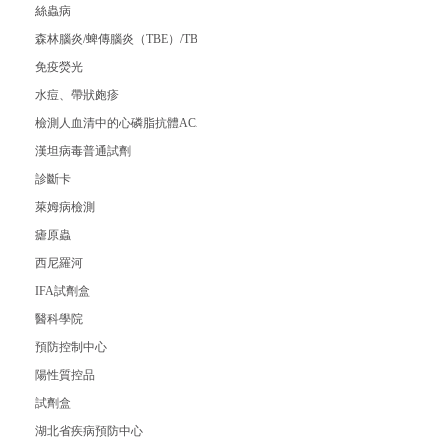
絲蟲病
森林腦炎/蜱傳腦炎（TBE）/TBE Virus IgG試劑盒
免疫熒光
水痘、帶狀皰疹
檢測人血清中的心磷脂抗體ACA（臨床）
漢坦病毒普通試劑
診斷卡
萊姆病檢測
瘧原蟲
西尼羅河
IFA試劑盒
醫科學院
預防控制中心
陽性質控品
試劑盒
湖北省疾病預防中心