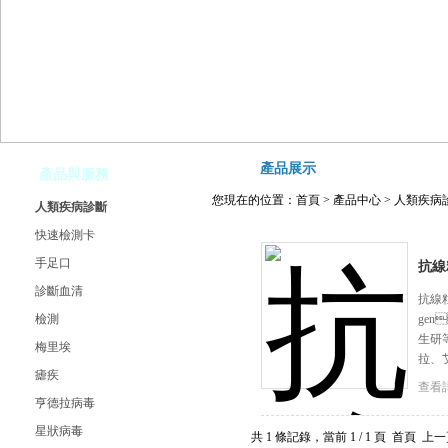
產品展示
產品與服務
您現在的位置：
首頁
>
產品中心
>
人類疾病
人類疾病診斷
快速檢測卡
手足口
抗線
診斷血清
抗線粒
檢測
gen
生研
梅里埃
拉、
瘧疾
查看
亨德拉病毒
星狀病毒
共 1 條記錄，當前 1 / 1 頁 首