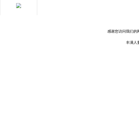
用心服務 成就你我
感谢您访问我们的
丰满人