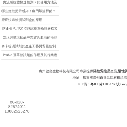
說明書
禽流感抗體快速檢測卡的使用方法及
結果判定分析
哪些癥狀提示感染了幽門螺旋桿菌？
瘧疾快速檢測試劑盒的應用
防止失活,甲乙流感試劑運輸須嚴格遵
守
臨床與環境樣品中志賀氏血清的檢測
方法
寨卡檢測試劑的生產工藝與質量控制
Panbio 登革熱試劑的作用及其行業應
用
廣州健侖生物科技有限公司專業提供
陽性質控品
產品,
陽性
地址：廣東省廣州市番禺區石樓鎮清華科技
ICP備：
粵ICP備11063766號
Goog
聯系方式
86-020-
82574011
13802525278
在線客服